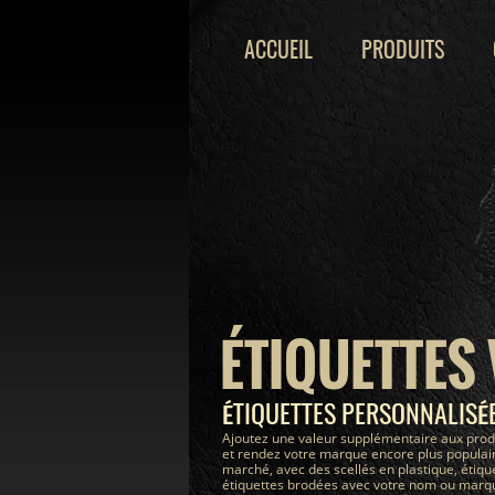
ACCUEIL
PRODUITS
ÉTIQUETTES
ÉTIQUETTES PERSONNALIS
Ajoutez une valeur supplémentaire aux prod
et rendez votre marque encore plus populair
marché, avec des scellés en plastique, étiqu
étiquettes brodées avec votre nom ou marque