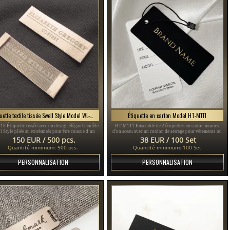
Étiquette textile tissée Swell Style Model WL-M15
Étiquette en carton Model HT-M111
5 Étiquette tissée avec un design élégant modèle
HT-M111 Ensemble de 2 étiquettes en carton munies
l Style pliée au extrémités pour être cousue d’un
d'un sceau avec un cordon de serrage pour vêtements ou
uit textile, personnalisée en différentes couleurs.
accessoires vestimentaires, fabriquées en carton épais
150 EUR / 500 pcs.
38 EUR / 100 Set
plastifié et imprimé avec du texte or et noir.
Quantité minimum: 500 pcs.
Quantité minimum: 100 Set
PERSONNALISATION
PERSONNALISATION