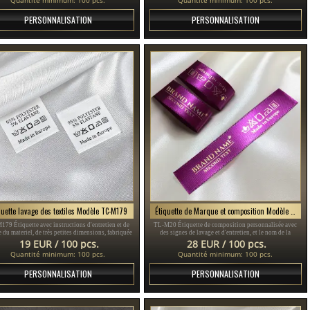
PERSONNALISATION
PERSONNALISATION
quette lavage des textiles Modèle TC-M179
Étiquette de Marque et composition Modèle TL-M20
179 Étiquette avec instructions d'entretien et de
TL-M20 Étiquette de composition personnalisée avec
 du materiel, de très petites dimensions, fabriquée
des signes de lavage et d'entretien, et le nom de la
n satin blanc, personnalisée avec symboles et nom
Marque ou le logo, adaptée à tout produit textile, en
19 EUR / 100 pcs.
28 EUR / 100 pcs.
de la marque.
particulier les vêtements.
Quantité minimum: 100 pcs.
Quantité minimum: 100 pcs.
PERSONNALISATION
PERSONNALISATION