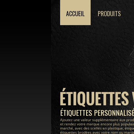
ACCUEIL
PRODUITS
ÉTIQUETTES
ÉTIQUETTES PERSONNALIS
Ajoutez une valeur supplémentaire aux prod
et rendez votre marque encore plus populair
marché, avec des scellés en plastique, étiqu
étiquettes brodées avec votre nom ou marque