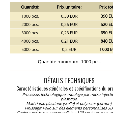
Quantité:
Prix unitaire:
Prix tot
1000 pcs.
0,39 EUR
390 E
2000 pcs.
0,26 EUR
520 E
3000 pcs.
0,23 EUR
690 E
4000 pcs.
0,21 EUR
840 E
5000 pcs.
0,2 EUR
1 000 
Quantité minimum: 1000 pcs.
DÉTAILS TECHNIQUES
Caractéristiques générales et spécifications du pro
Processus technologique: moulage par micro injecti
plastique.
Matériaux: plastique (scellé) et polyester (cordon).
Finissage: Folio sur des éléments personnalisés 3D
Couleur des textes personnalisés : 120 couleurs + or, a