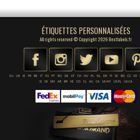
ÉTIQUETTES PERSONNALISÉES
All rights reserved © Copyright 2026 Bestlabels.fr
EU
UK
IE
FR
BE
IT
ES
PT
RO
DE
AT
CH
HU
PL
NL
DK
FI
SE
BG
CZ
EE
SI
SK
MX
AR
BR
VE
CO
CL
AU
CA
US-NY
US-FL
US-CA