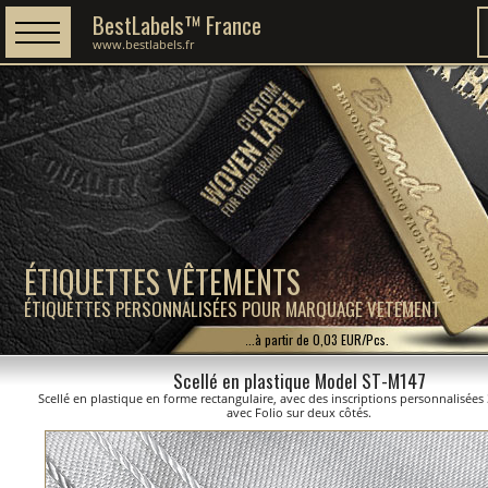
BestLabels™ France
www.bestlabels.fr
ÉTIQUETTES VÊTEMENTS
ÉTIQUETTES PERSONNALISÉES POUR MARQUAGE VETEMENT
...à partir de 0,03 EUR/Pcs.
Scellé en plastique Model ST-M147
Scellé en plastique en forme rectangulaire, avec des inscriptions personnalisées
avec Folio sur deux côtés.