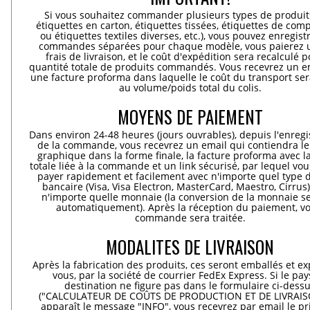
Si vous souhaitez commander plusieurs types de produits
étiquettes en carton, étiquettes tissées, étiquettes de comp
ou étiquettes textiles diverses, etc.), vous pouvez enregist
commandes séparées pour chaque modèle, vous paierez 
frais de livraison, et le coût d'expédition sera recalculé p
quantité totale de produits commandés. Vous recevrez un e
une facture proforma dans laquelle le coût du transport ser
au volume/poids total du colis.
MOYENS DE PAIEMENT
Dans environ 24-48 heures (jours ouvrables), depuis l'enreg
de la commande, vous recevrez un email qui contiendra le
graphique dans la forme finale, la facture proforma avec l
totale liée à la commande et un link sécurisé, par lequel vo
payer rapidement et facilement avec n'importe quel type d
bancaire (Visa, Visa Electron, MasterCard, Maestro, Cirrus
n'importe quelle monnaie (la conversion de la monnaie se
automatiquement). Après la réception du paiement, vo
commande sera traitée.
MODALITES DE LIVRAISON
Après la fabrication des produits, ces seront emballés et e
vous, par la société de courrier FedEx Express. Si le pay
destination ne figure pas dans le formulaire ci-dess
("CALCULATEUR DE COÛTS DE PRODUCTION ET DE LIVRAISO
apparaît le message "INFO", vous recevrez par email le pri