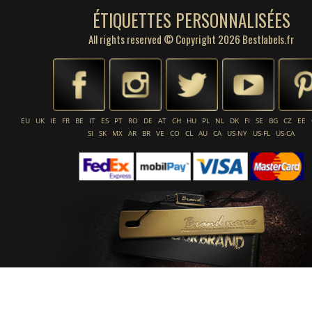
ÉTIQUETTES PERSONNALISÉES
All rights reserved © Copyright 2026 Bestlabels.fr
EU
UK
IE
FR
BE
IT
ES
PT
RO
DE
AT
CH
HU
PL
NL
DK
FI
SE
BG
CZ
EE
SI
SK
MX
AR
BR
VE
CO
CL
AU
CA
US-NY
US-FL
US-CA