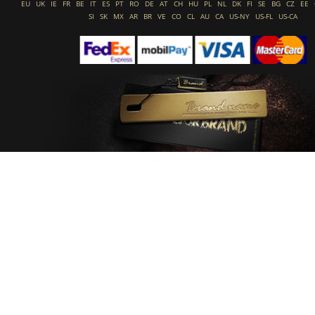
EU
UK
IE
FR
BE
IT
ES
PT
RO
DE
AT
CH
HU
PL
NL
DK
FI
SE
BG
CZ
EE
SI
SK
MX
AR
BR
VE
CO
CL
AU
CA
US-NY
US-FL
US-CA