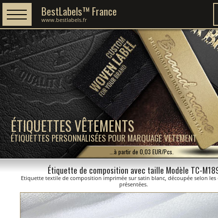
BestLabels™ France
www.bestlabels.fr
ÉTIQUETTES VÊTEMENTS
ÉTIQUETTES PERSONNALISÉES POUR MARQUAGE VETEMENT
...à partir de 0,03 EUR/Pcs.
Étiquette de composition avec taille Modèle TC-M18
Etiquette textile de composition imprimée sur satin blanc, découpée selon le
présentées.