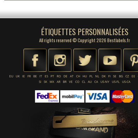
ÉTIQUETTES PERSONNALISÉES
All rights reserved © Copyright 2026 Bestlabels.fr
EU
UK
IE
FR
BE
IT
ES
PT
RO
DE
AT
CH
HU
PL
NL
DK
FI
SE
BG
CZ
EE
SI
SK
MX
AR
BR
VE
CO
CL
AU
CA
US-NY
US-FL
US-CA