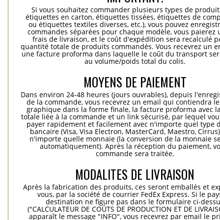
Si vous souhaitez commander plusieurs types de produits
étiquettes en carton, étiquettes tissées, étiquettes de comp
ou étiquettes textiles diverses, etc.), vous pouvez enregist
commandes séparées pour chaque modèle, vous paierez 
frais de livraison, et le coût d'expédition sera recalculé p
quantité totale de produits commandés. Vous recevrez un e
une facture proforma dans laquelle le coût du transport ser
au volume/poids total du colis.
MOYENS DE PAIEMENT
Dans environ 24-48 heures (jours ouvrables), depuis l'enreg
de la commande, vous recevrez un email qui contiendra le
graphique dans la forme finale, la facture proforma avec l
totale liée à la commande et un link sécurisé, par lequel vo
payer rapidement et facilement avec n'importe quel type d
bancaire (Visa, Visa Electron, MasterCard, Maestro, Cirrus
n'importe quelle monnaie (la conversion de la monnaie se
automatiquement). Après la réception du paiement, vo
commande sera traitée.
MODALITES DE LIVRAISON
Après la fabrication des produits, ces seront emballés et e
vous, par la société de courrier FedEx Express. Si le pay
destination ne figure pas dans le formulaire ci-dess
("CALCULATEUR DE COÛTS DE PRODUCTION ET DE LIVRAISO
apparaît le message "INFO", vous recevrez par email le pri