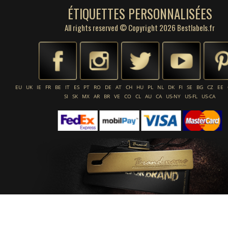
ÉTIQUETTES PERSONNALISÉES
All rights reserved © Copyright 2026 Bestlabels.fr
EU
UK
IE
FR
BE
IT
ES
PT
RO
DE
AT
CH
HU
PL
NL
DK
FI
SE
BG
CZ
EE
SI
SK
MX
AR
BR
VE
CO
CL
AU
CA
US-NY
US-FL
US-CA