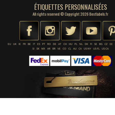
ÉTIQUETTES PERSONNALISÉES
All rights reserved © Copyright 2026 Bestlabels.fr
EU
UK
IE
FR
BE
IT
ES
PT
RO
DE
AT
CH
HU
PL
NL
DK
FI
SE
BG
CZ
EE
SI
SK
MX
AR
BR
VE
CO
CL
AU
CA
US-NY
US-FL
US-CA