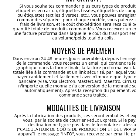
Si vous souhaitez commander plusieurs types de produits
étiquettes en carton, étiquettes tissées, étiquettes de comp
ou étiquettes textiles diverses, etc.), vous pouvez enregist
commandes séparées pour chaque modèle, vous paierez 
frais de livraison, et le coût d'expédition sera recalculé p
quantité totale de produits commandés. Vous recevrez un e
une facture proforma dans laquelle le coût du transport ser
au volume/poids total du colis.
MOYENS DE PAIEMENT
Dans environ 24-48 heures (jours ouvrables), depuis l'enreg
de la commande, vous recevrez un email qui contiendra le
graphique dans la forme finale, la facture proforma avec l
totale liée à la commande et un link sécurisé, par lequel vo
payer rapidement et facilement avec n'importe quel type d
bancaire (Visa, Visa Electron, MasterCard, Maestro, Cirrus
n'importe quelle monnaie (la conversion de la monnaie se
automatiquement). Après la réception du paiement, vo
commande sera traitée.
MODALITES DE LIVRAISON
Après la fabrication des produits, ces seront emballés et e
vous, par la société de courrier FedEx Express. Si le pay
destination ne figure pas dans le formulaire ci-dess
("CALCULATEUR DE COÛTS DE PRODUCTION ET DE LIVRAISO
apparaît le message "INFO", vous recevrez par email le pri