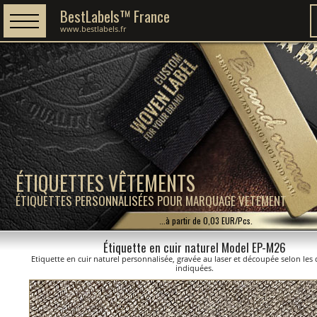
BestLabels™ France
www.bestlabels.fr
ÉTIQUETTES VÊTEMENTS
ÉTIQUETTES PERSONNALISÉES POUR MARQUAGE VETEMENT
...à partir de 0,03 EUR/Pcs.
Étiquette en cuir naturel Model EP-M26
Etiquette en cuir naturel personnalisée, gravée au laser et découpée selon le
indiquées.