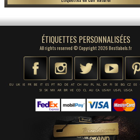
ÉTIQUETTES PERSONNALISÉES
All rights reserved © Copyright 2026 Bestlabels.fr
EU
UK
IE
FR
BE
IT
ES
PT
RO
DE
AT
CH
HU
PL
NL
DK
FI
SE
BG
CZ
EE
SI
SK
MX
AR
BR
VE
CO
CL
AU
CA
US-NY
US-FL
US-CA