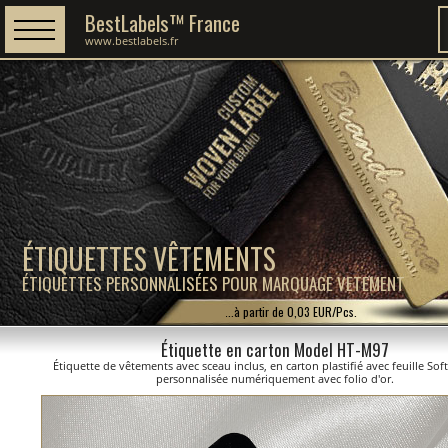
BestLabels™ France
www.bestlabels.fr
ÉTIQUETTES VÊTEMENTS
ÉTIQUETTES PERSONNALISÉES POUR MARQUAGE VETEMENT
...à partir de 0,03 EUR/Pcs.
Étiquette en carton Model HT-M97
Étiquette de vêtements avec sceau inclus, en carton plastifié avec feuille Sof
personnalisée numériquement avec folio d'or.