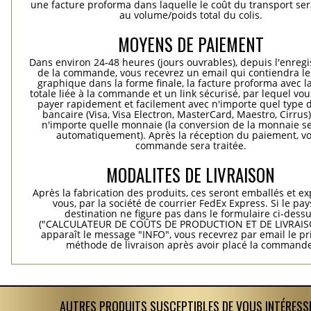
une facture proforma dans laquelle le coût du transport ser
au volume/poids total du colis.
MOYENS DE PAIEMENT
Dans environ 24-48 heures (jours ouvrables), depuis l'enreg
de la commande, vous recevrez un email qui contiendra le
graphique dans la forme finale, la facture proforma avec l
totale liée à la commande et un link sécurisé, par lequel vo
payer rapidement et facilement avec n'importe quel type d
bancaire (Visa, Visa Electron, MasterCard, Maestro, Cirrus
n'importe quelle monnaie (la conversion de la monnaie se
automatiquement). Après la réception du paiement, vo
commande sera traitée.
MODALITES DE LIVRAISON
Après la fabrication des produits, ces seront emballés et e
vous, par la société de courrier FedEx Express. Si le pay
destination ne figure pas dans le formulaire ci-dess
("CALCULATEUR DE COÛTS DE PRODUCTION ET DE LIVRAISO
apparaît le message "INFO", vous recevrez par email le pri
méthode de livraison après avoir placé la commande
AUTRES PRODUITS SUSCEPTIBLES DE VOUS INTÉRESS