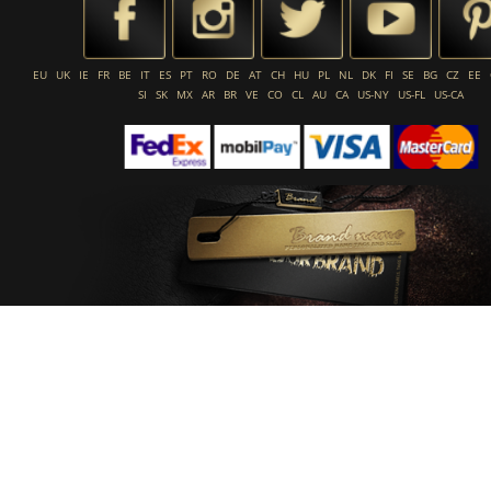
EU
UK
IE
FR
BE
IT
ES
PT
RO
DE
AT
CH
HU
PL
NL
DK
FI
SE
BG
CZ
EE
SI
SK
MX
AR
BR
VE
CO
CL
AU
CA
US-NY
US-FL
US-CA