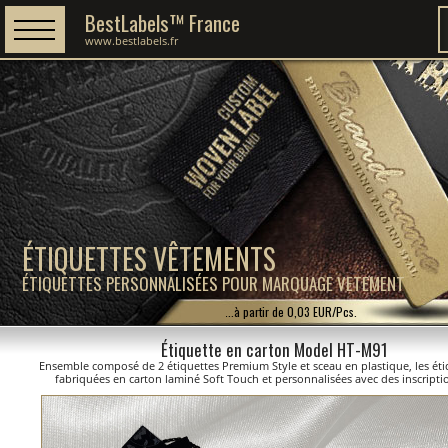
BestLabels™ France
www.bestlabels.fr
ÉTIQUETTES VÊTEMENTS
ÉTIQUETTES PERSONNALISÉES POUR MARQUAGE VETEMENT
...à partir de 0,03 EUR/Pcs.
Étiquette en carton Model HT-M91
Ensemble composé de 2 étiquettes Premium Style et sceau en plastique, les éti
fabriquées en carton laminé Soft Touch et personnalisées avec des inscripti