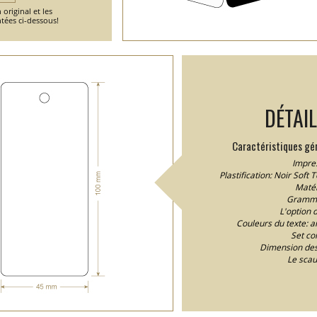
 original et les
tées ci-dessous!
DÉTAI
Caractéristiques gén
Impres
Plastification: Noir Soft T
Matér
Gramma
L'option 
Couleurs du texte: ar
Set co
Dimension des
Le scau