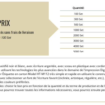
Quantité:
100 Set
300 Set
PRIX
500 Set
1000 Set
és sans frais de livraison
2000 Set
 100 Set
3000 Set
4000 Set
5000 Set
6000 Set
7000 Set
stifié noir et blanc, avec écriture argentée, avec sceau en plastique avec cordon 
8000 Set
utilisant les technologies les plus avancées dans le domaine de l'impression Digi
9000 Set
 Étiquette en carton Model HT-M112 très simple et rapide en utilisant le constru
ez sélectionner un font de l'écriture favorit (inclinée, artistique, régulière, etc
10000 Set
 les couleurs préférées.
15000 Set
: choisir le bon prix en fonction de la quantité et du terme de production et de 
20000 Set
ous pourrez trouver toutes les informations nécessaires, vous pourrez ensuite pe