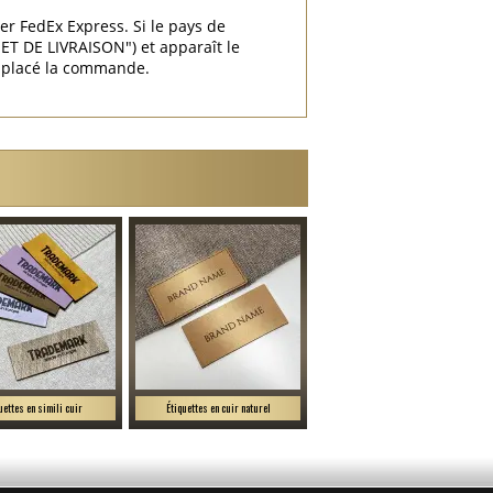
ier FedEx Express. Si le pays de
T DE LIVRAISON") et apparaît le
r placé la commande.
uettes en simili cuir
Étiquettes en cuir naturel