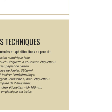
LS TECHNIQUES
érales et spécifications du produit.
sion numérique folio.
ouch - étiquette A et Brillant- étiquette B.
iel: papier de carton.
ge de Papier: 350g/m²
d' insérer l'emblème/logo.
gent - étiquette A, noir - étiquette B.
mposé de 2 étiquettes.
 deux étiquettes - 45x100mm.
 en plastique est inclus.