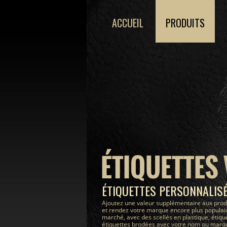
ACCUEIL
PRODUITS
ÉTIQUETTES
ÉTIQUETTES PERSONNALIS
Ajoutez une valeur supplémentaire aux prod
et rendez votre marque encore plus populair
marché, avec des scellés en plastique, étiqu
étiquettes brodées avec votre nom ou marque