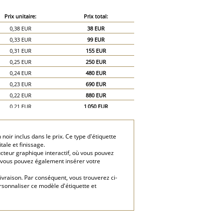
Prix unitaire:
Prix total:
0,38 EUR
38 EUR
0,33 EUR
99 EUR
0,31 EUR
155 EUR
0,25 EUR
250 EUR
0,24 EUR
480 EUR
0,23 EUR
690 EUR
0,22 EUR
880 EUR
0,21 EUR
1 050 EUR
0,2 EUR
1 200 EUR
0,19 EUR
1 330 EUR
noir inclus dans le prix. Ce type d'étiquette
0,18 EUR
1 440 EUR
tale et finissage.
0,17 EUR
1 530 EUR
cteur graphique interactif, où vous pouvez
.), vous pouvez également insérer votre
0,16 EUR
1 600 EUR
0,15 EUR
2 250 EUR
livraison. Par conséquent, vous trouverez ci-
0,14 EUR
2 800 EUR
rsonnaliser ce modèle d'étiquette et