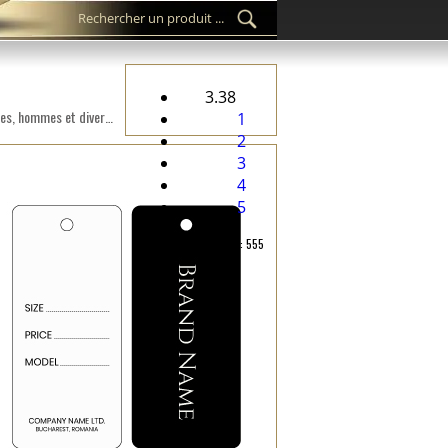
3.38
Etiquette en carton personnalisée HT-M112 destinée aux produits textiles, comme les vêtements pour femmes, hommes et divers accessoires d'habillement.
1
2
3
4
5
Rating: 3.38/Reviews: 555