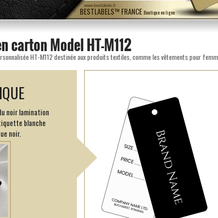
www.bestlabels.fr
BESTLABELS™ FRANCE
Boutique en ligne
 en carton Model HT-M112
IQUE
du noir lamination
tiquette blanche
ue noir.