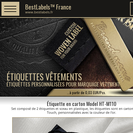
BestLabels™ France
www.bestlabels.fr
ÉTIQUETTES VÊTEMENTS
ÉTIQUETTES PERSONNALISÉES POUR MARQUAGE VETEMENT
...à partir de 0,03 EUR/Pcs.
Étiquette en carton Model HT-M110
Set composé de 2 étiquettes et sceau en plastique, les étiquettes sont en carto
Touch, personnalisées avec la couleur de l'or.