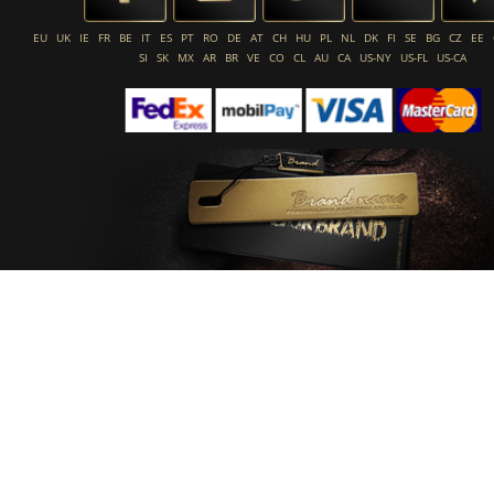
EU
UK
IE
FR
BE
IT
ES
PT
RO
DE
AT
CH
HU
PL
NL
DK
FI
SE
BG
CZ
EE
SI
SK
MX
AR
BR
VE
CO
CL
AU
CA
US-NY
US-FL
US-CA