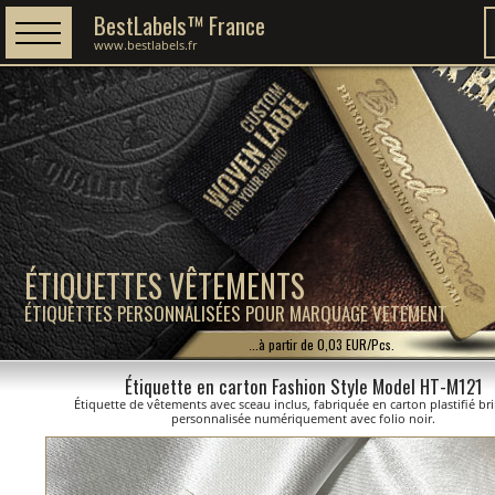
BestLabels™ France
www.bestlabels.fr
ÉTIQUETTES VÊTEMENTS
ÉTIQUETTES PERSONNALISÉES POUR MARQUAGE VETEMENT
...à partir de 0,03 EUR/Pcs.
Étiquette en carton Fashion Style Model HT-M121
Étiquette de vêtements avec sceau inclus, fabriquée en carton plastifié bril
personnalisée numériquement avec folio noir.