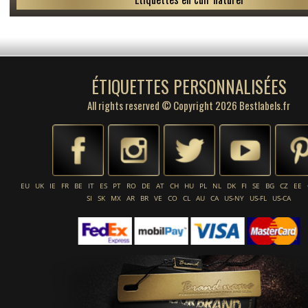
ÉTIQUETTES PERSONNALISÉES
All rights reserved © Copyright 2026 Bestlabels.fr
EU
UK
IE
FR
BE
IT
ES
PT
RO
DE
AT
CH
HU
PL
NL
DK
FI
SE
BG
CZ
EE
SI
SK
MX
AR
BR
VE
CO
CL
AU
CA
US-NY
US-FL
US-CA