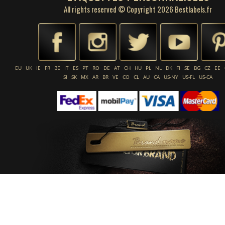
All rights reserved © Copyright 2026 Bestlabels.fr
EU
UK
IE
FR
BE
IT
ES
PT
RO
DE
AT
CH
HU
PL
NL
DK
FI
SE
BG
CZ
EE
SI
SK
MX
AR
BR
VE
CO
CL
AU
CA
US-NY
US-FL
US-CA