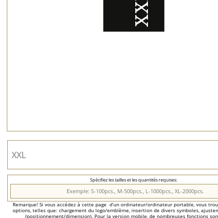
Spécifiez les tailles et les quantités requises:
Remarque! Si vous accédez à cette page  d’un ordinateur/ordinateur portable, vous trou
options, telles que: chargement du logo/emblème, insertion de divers symboles, ajustem
(positionnement/dimension). Pour la version mobile, de nombreuses fonctions son