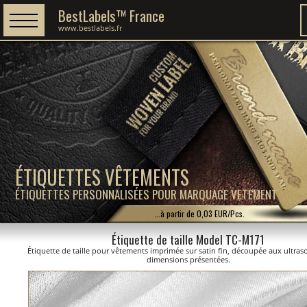
BestLabels™ France
www.bestlabels.fr
ÉTIQUETTES VÊTEMENTS
ÉTIQUETTES PERSONNALISÉES POUR MARQUAGE VETEMENT
...à partir de 0,03 EUR/Pcs.
Étiquette de taille Model TC-M171
Étiquette de taille pour vêtements imprimée sur satin fin, découpée aux ultras
dimensions présentées.