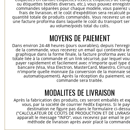
ou étiquettes textiles diverses, etc.), vous pouvez enregist
commandes séparées pour chaque modèle, vous paierez 
frais de livraison, et le coût d'expédition sera recalculé p
quantité totale de produits commandés. Vous recevrez un e
une facture proforma dans laquelle le coût du transport ser
au volume/poids total du colis.
MOYENS DE PAIEMENT
Dans environ 24-48 heures (jours ouvrables), depuis l'enreg
de la commande, vous recevrez un email qui contiendra le
graphique dans la forme finale, la facture proforma avec l
totale liée à la commande et un link sécurisé, par lequel vo
payer rapidement et facilement avec n'importe quel type d
bancaire (Visa, Visa Electron, MasterCard, Maestro, Cirrus
n'importe quelle monnaie (la conversion de la monnaie se
automatiquement). Après la réception du paiement, vo
commande sera traitée.
MODALITES DE LIVRAISON
Après la fabrication des produits, ces seront emballés et e
vous, par la société de courrier FedEx Express. Si le pay
destination ne figure pas dans le formulaire ci-dess
("CALCULATEUR DE COÛTS DE PRODUCTION ET DE LIVRAISO
apparaît le message "INFO", vous recevrez par email le pri
méthode de livraison après avoir placé la commande