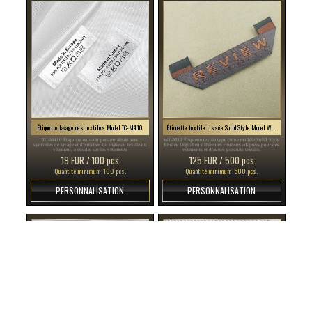
Étiquette lavage des textiles Model TC-M410
Étiquette textile tissée Solid Style Model WL-M32
TC-M410 Étiquette en satin personnalisée avec
WL-M32 Étiquette textile type cintre modèle Solid Style
symboles de lavage et d'entretien du matériau textile du
brodée Digital en différentes couleurs adaptées pour des
vêtement, à coudre sur les vêtements
vêtements et d’autres produits textiles.
19 EUR / 100 pcs.
125 EUR / 500 pcs.
Quantité minimum: 100 pcs.
Quantité minimum: 500 pcs.
PERSONNALISATION
PERSONNALISATION