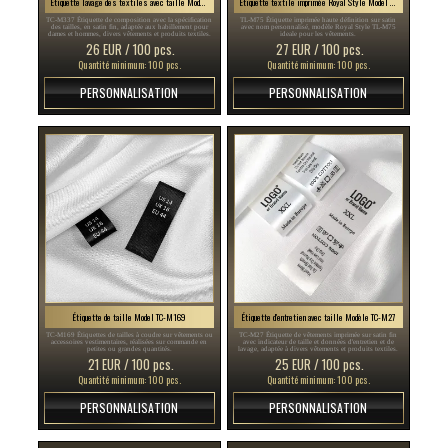
Étiquette lavage des textiles avec taille Modèle TC-M337
Etiquette textile imprimée Royal Style Model TL-M75
TC-M337 Étiquette de composition avec la spécification
TL-M75 Étiquette imprimée haute définition sur satin
des tailles, en satin fin, adaptée aux habillement pour
avec nom personnalisé, modèle Royal Style TL-M75
dames et hommes, divers vêtements et produits textiles.
ideale pour les vêtements.
26 EUR / 100 pcs.
27 EUR / 100 pcs.
Quantité minimum: 100 pcs.
Quantité minimum: 100 pcs.
PERSONNALISATION
PERSONNALISATION
Étiquette de taille Model TC-M169
Étiquette d'entretien avec taille Modèle TC-M27
TC-M169 Étiquettes de tailles à coudre sur vêtements ou
TC-M27 Étiquette de vêtements imprimée sur satin fin
accessoires vestimentaires, réalisées sur commande en
avec indicateur de taille et données d'entretien et de
petites ou grandes quantités.
lavage, adaptée à divers vêtements et produits textiles.
21 EUR / 100 pcs.
25 EUR / 100 pcs.
Quantité minimum: 100 pcs.
Quantité minimum: 100 pcs.
PERSONNALISATION
PERSONNALISATION