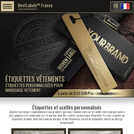
BestLabels™ France
FR
www.bestlabels.fr
ÉTIQUETTES VÊTEMENTS
ÉTIQUETTES PERSONNALISÉES POUR
MARQUAGE VETEMENT
...à partir de 0,03 EUR/Pcs.
Étiquettes et scellés personnalisés
Ajoutez une valeur supplémentaire aux produits que vous commercialisez et rendez votre marque encore
plus populaire et recherchée sur le marché, avec des scellés en plastique, étiquettes tissées à coudre ou
étiquettes brodées avec votre nom ou marque, et des étiquettes carton ou étiquettes textile au design
exceptionnel!