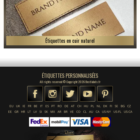
Étiquettes en cuir naturel
ÉTIQUETTES PERSONNALISÉES
All rights reserved © Copyright 2026 Bestlabels.fr
EU
UK
IE
FR
BE
IT
ES
PT
RO
DE
AT
CH
HU
PL
NL
DK
FI
SE
BG
CZ
EE
GR
HR
LT
LV
SI
SK
MX
AR
BR
VE
CO
CL
AU
CA
US-NY
US-FL
US-CA