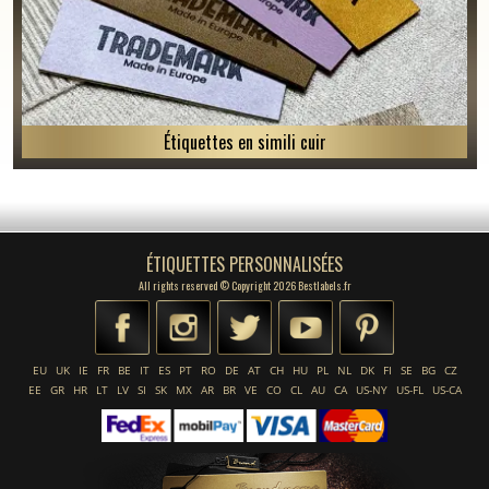
Étiquettes en simili cuir
ÉTIQUETTES PERSONNALISÉES
All rights reserved © Copyright 2026 Bestlabels.fr
EU
UK
IE
FR
BE
IT
ES
PT
RO
DE
AT
CH
HU
PL
NL
DK
FI
SE
BG
CZ
EE
GR
HR
LT
LV
SI
SK
MX
AR
BR
VE
CO
CL
AU
CA
US-NY
US-FL
US-CA