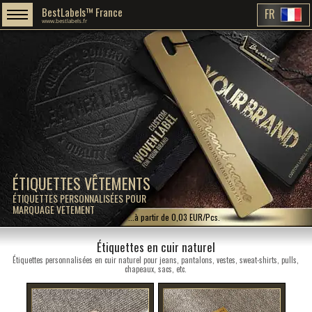
BestLabels™ France
FR
www.bestlabels.fr
ÉTIQUETTES VÊTEMENTS
ÉTIQUETTES PERSONNALISÉES POUR
MARQUAGE VETEMENT
...à partir de 0,03 EUR/Pcs.
Étiquettes en cuir naturel
Étiquettes personnalisées en cuir naturel pour jeans, pantalons, vestes, sweat-shirts, pulls,
chapeaux, sacs, etc.