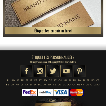
Étiquettes en cuir naturel
ÉTIQUETTES PERSONNALISÉES
All rights reserved © Copyright 2026 Bestlabels.fr
EU
UK
IE
FR
BE
IT
ES
PT
RO
DE
AT
CH
HU
PL
NL
DK
FI
SE
BG
CZ
EE
GR
HR
LT
LV
SI
SK
MX
AR
BR
VE
CO
CL
AU
CA
US-NY
US-FL
US-CA