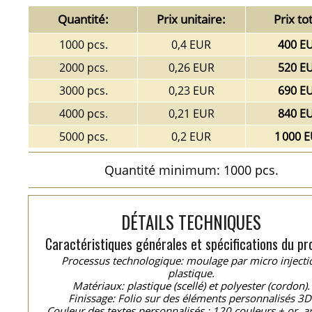
Quantité:
Prix unitaire:
Prix tot
1000 pcs.
0,4 EUR
400 E
2000 pcs.
0,26 EUR
520 E
3000 pcs.
0,23 EUR
690 E
4000 pcs.
0,21 EUR
840 E
5000 pcs.
0,2 EUR
1 000 
Quantité minimum: 1000 pcs.
DÉTAILS TECHNIQUES
Caractéristiques générales et spécifications du pro
Processus technologique: moulage par micro injecti
plastique.
Matériaux: plastique (scellé) et polyester (cordon).
Finissage: Folio sur des éléments personnalisés 3D
Couleur des textes personnalisés : 120 couleurs + or, a