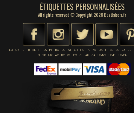
ÉTIQUETTES PERSONNALISÉES
All rights reserved © Copyright 2026 Bestlabels.fr
EU
UK
IE
FR
BE
IT
ES
PT
RO
DE
AT
CH
HU
PL
NL
DK
FI
SE
BG
CZ
EE
SI
SK
MX
AR
BR
VE
CO
CL
AU
CA
US-NY
US-FL
US-CA