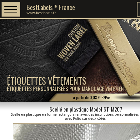
BestLabels™ France
www.bestlabels.fr
ÉTIQUETTES VÊTEMENTS
ÉTIQUETTES PERSONNALISÉES POUR MARQUAGE VETEMENT
...à partir de 0,03 EUR/Pcs.
Scellé en plastique Model ST-M207
Scellé en plastique en forme rectangulaire, avec des inscriptions personnalisées
avec Folio sur deux côtés.