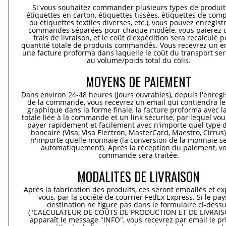
Si vous souhaitez commander plusieurs types de produits
étiquettes en carton, étiquettes tissées, étiquettes de comp
ou étiquettes textiles diverses, etc.), vous pouvez enregist
commandes séparées pour chaque modèle, vous paierez 
frais de livraison, et le coût d'expédition sera recalculé p
quantité totale de produits commandés. Vous recevrez un e
une facture proforma dans laquelle le coût du transport ser
au volume/poids total du colis.
MOYENS DE PAIEMENT
Dans environ 24-48 heures (jours ouvrables), depuis l'enreg
de la commande, vous recevrez un email qui contiendra le
graphique dans la forme finale, la facture proforma avec l
totale liée à la commande et un link sécurisé, par lequel vo
payer rapidement et facilement avec n'importe quel type d
bancaire (Visa, Visa Electron, MasterCard, Maestro, Cirrus
n'importe quelle monnaie (la conversion de la monnaie se
automatiquement). Après la réception du paiement, vo
commande sera traitée.
MODALITES DE LIVRAISON
Après la fabrication des produits, ces seront emballés et e
vous, par la société de courrier FedEx Express. Si le pay
destination ne figure pas dans le formulaire ci-dess
("CALCULATEUR DE COÛTS DE PRODUCTION ET DE LIVRAISO
apparaît le message "INFO", vous recevrez par email le pri