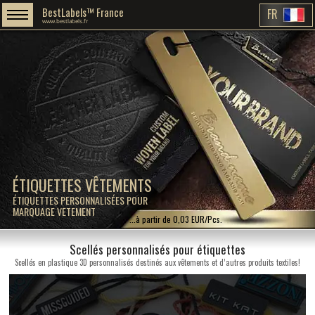
BestLabels™ France
FR
www.bestlabels.fr
ÉTIQUETTES VÊTEMENTS
ÉTIQUETTES PERSONNALISÉES POUR
MARQUAGE VETEMENT
...à partir de 0,03 EUR/Pcs.
Scellés personnalisés pour étiquettes
Scellés en plastique 3D personnalisés destinés aux vêtements et d’autres produits textiles!