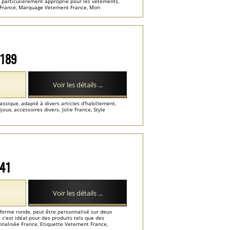
it, particulièrement approprié pour les vêtements,
ée France, Marquage Vetement France, Mon
M189
Voir les détails ...
ssique, adapté à divers articles d'habillement,
ux, accessoires divers. Jolie France, Style
M41
Voir les détails ...
 forme ronde, peut être personnalisé sur deux
c’est idéal pour des produits tels que des
nnalisée France, Etiquette Vetement France,