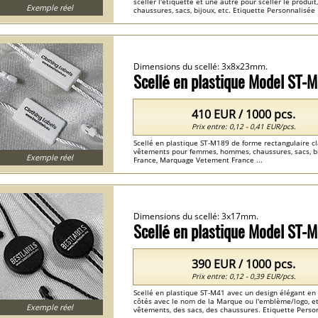
sceller l'étiquette et une autre pour sceller le produ
Exemple réel
chaussures, sacs, bijoux, etc. Etiquette Personnalis
Etiquette France ...
Dimensions du scellé: 3x8x23mm.
Scellé en plastique Model ST-
410 EUR / 1000 pcs.
Prix entre: 0,12 - 0,41 EUR/pcs.
Scellé en plastique ST-M189 de forme rectangulaire cla
vêtements pour femmes, hommes, chaussures, sacs, bijo
Exemple réel
France, Marquage Vetement France ...
Dimensions du scellé: 3x17mm.
Scellé en plastique Model ST-
390 EUR / 1000 pcs.
Prix entre: 0,12 - 0,39 EUR/pcs.
Scellé en plastique ST-M41 avec un design élégant en
côtés avec le nom de la Marque ou l'emblème/logo, et 
Exemple réel
vêtements, des sacs, des chaussures. Etiquette Perso