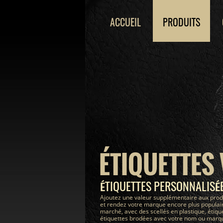
ACCUEIL
PRODUITS
ÉTIQUETTES
ÉTIQUETTES PERSONNALIS
Ajoutez une valeur supplémentaire aux prod
et rendez votre marque encore plus populair
marché, avec des scellés en plastique, étiqu
étiquettes brodées avec votre nom ou marque