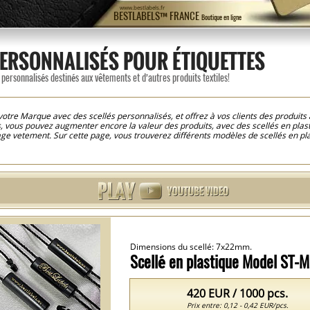
www.bestlabels.fr
BESTLABELS™ FRANCE
Boutique en ligne
PERSONNALISÉS POUR ÉTIQUETTES
 personnalisés destinés aux vêtements et d’autres produits textiles!
otre Marque avec des scellés personnalisés, et offrez à vos clients des produit
, vous pouvez augmenter encore la valeur des produits, avec des scellés en pla
e vetement. Sur cette page, vous trouverez différents modèles de scellés en pla
es couleurs préférés, tout en seulement 5 minutes, grâce au constructeur graphiq
 votre commande, les produits seront fabriqués selon le design créé, et dans les
ont les scellés dont la forme est complexe, avec des inscriptions surlignées en 
 Ces scellés sont fournis avec un cordon très résistant et un dispositif de verro
oupant, ce qui offre une sécurité supplémentaire et certifie que le produit est ori
 dans une seule couleur, à la fois la partie en plastique et le cordon, selon le m
fessionnel, optez pour des scellés 3D personnalisés!
Dimensions du scellé: 7x22mm.
Scellé en plastique Model ST-
420 EUR / 1000 pcs.
Prix entre: 0,12 - 0,42 EUR/pcs.