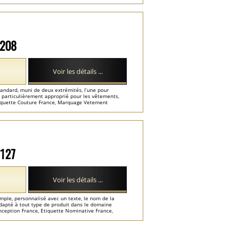
M208
Voir les détails ...
tandard, muni de deux extrémités, l’une pour
it, particulièrement approprié pour les vêtements,
 Etiquette Couture France, Marquage Vetement
M127
Voir les détails ...
mple, personnalisé avec un texte, le nom de la
adapté à tout type de produit dans le domaine
onception France, Etiquette Nominative France,