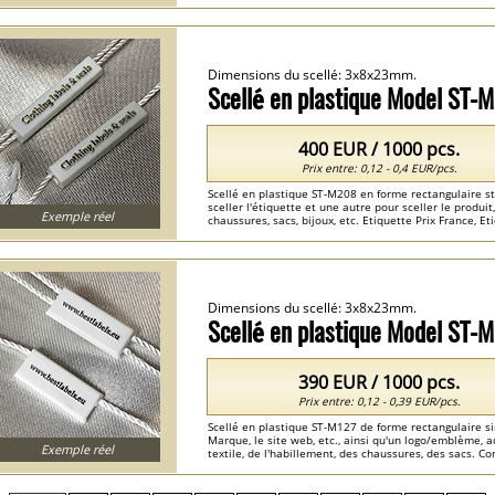
Etiquette Imprimable France ...
Dimensions du scellé: 3x8x23mm.
Scellé en plastique Model ST-
400 EUR / 1000 pcs.
Prix entre: 0,12 - 0,4 EUR/pcs.
Scellé en plastique ST-M208 en forme rectangulaire s
sceller l'étiquette et une autre pour sceller le produ
Exemple réel
chaussures, sacs, bijoux, etc. Etiquette Prix France,
France ...
Dimensions du scellé: 3x8x23mm.
Scellé en plastique Model ST-
390 EUR / 1000 pcs.
Prix entre: 0,12 - 0,39 EUR/pcs.
Scellé en plastique ST-M127 de forme rectangulaire si
Marque, le site web, etc., ainsi qu'un logo/emblème, 
Exemple réel
textile, de l'habillement, des chaussures, des sacs. C
Etiqueteuse Industrielle France ...