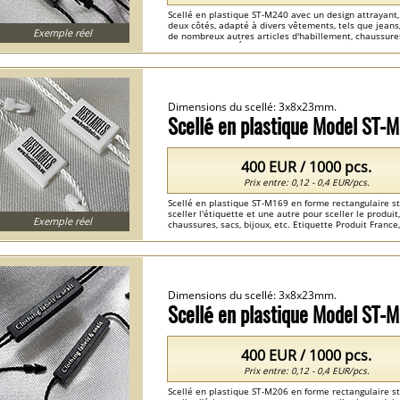
Scellé en plastique ST-M240 avec un design attrayant,
deux côtés, adapté à divers vêtements, tels que jea
Exemple réel
de nombreux autres articles d'habillement, chaussures
Couture France, Étiquette Prénom France ...
Dimensions du scellé: 3x8x23mm.
Scellé en plastique Model ST-
400 EUR / 1000 pcs.
Prix entre: 0,12 - 0,4 EUR/pcs.
Scellé en plastique ST-M169 en forme rectangulaire s
sceller l'étiquette et une autre pour sceller le produ
Exemple réel
chaussures, sacs, bijoux, etc. Etiquette Produit Fran
...
Dimensions du scellé: 3x8x23mm.
Scellé en plastique Model ST-
400 EUR / 1000 pcs.
Prix entre: 0,12 - 0,4 EUR/pcs.
Scellé en plastique ST-M206 en forme rectangulaire s