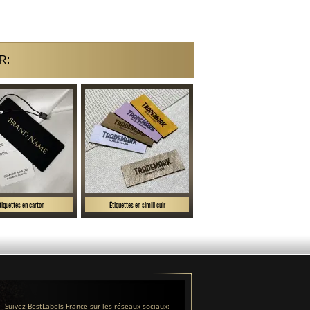
R:
tiquettes en carton
Étiquettes en simili cuir
Suivez BestLabels France sur les réseaux sociaux: