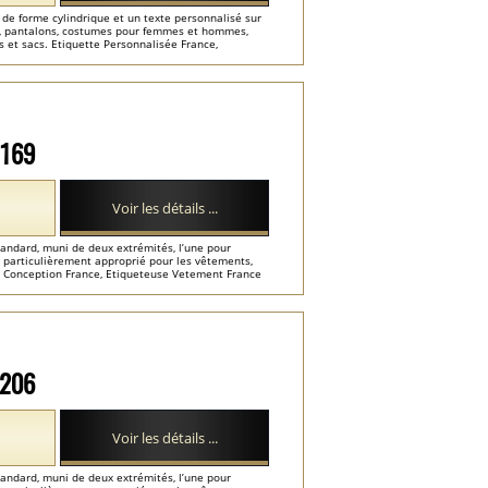
 de forme cylindrique et un texte personnalisé sur
ns, pantalons, costumes pour femmes et hommes,
 et sacs. Etiquette Personnalisée France,
M169
Voir les détails ...
tandard, muni de deux extrémités, l’une pour
it, particulièrement approprié pour les vêtements,
ce, Conception France, Etiqueteuse Vetement France
M206
Voir les détails ...
tandard, muni de deux extrémités, l’une pour