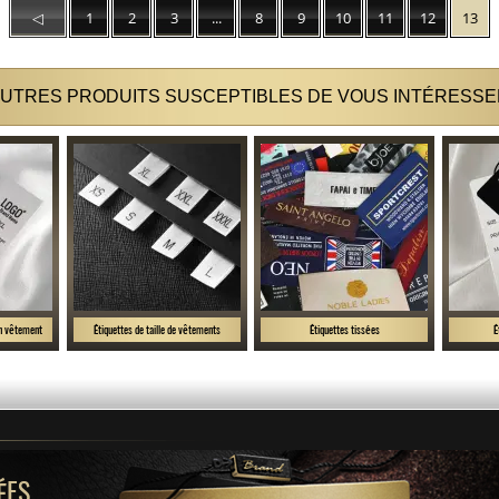
◁
1
2
3
...
8
9
10
11
12
13
UTRES PRODUITS SUSCEPTIBLES DE VOUS INTÉRESSE
ien vêtement
Étiquettes de taille de vêtements
Étiquettes tissées
É
ÉES