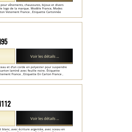
 pour vêtements, chaussures, bijoux et divers
 le logo de la marque. Modèle France, Modes
arton Vetement France , Etiquette Cartonnée
M95
Voir les détails ...
eau et d'un corde en polyester pour suspendre
carton laminé avec feuille noire. Étiquette
tement France , Etiquette En Carton France ,
-M112
Voir les détails ...
t blanc, avec écriture argentée, avec sceau en