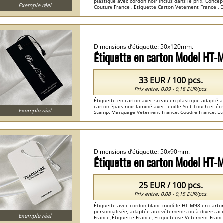
plastique avec cordon noir inclus dans le prix. Concep
Exemple réel
Couture France , Etiquette Carton Vetement France , E
Dimensions d’étiquette: 50x120mm.
Étiquette en carton Model HT
33 EUR / 100 pcs.
Prix entre: 0,09 - 0,18 EUR/pcs.
Étiquette en carton avec sceau en plastique adapté a
carton épais noir laminé avec feuille Soft Touch et éc
Exemple réel
Stamp. Marquage Vetement France, Coudre France, Etiq
Papier France , Etiquette Volante France ...
Dimensions d’étiquette: 50x90mm.
Étiquette en carton Model HT-
25 EUR / 100 pcs.
Prix entre: 0,08 - 0,15 EUR/pcs.
Étiquette avec cordon blanc modèle HT-M98 en carton p
personnalisée, adaptée aux vêtements ou à divers acc
Exemple réel
France, Étiquette France, Etiqueteuse Vetement Franc