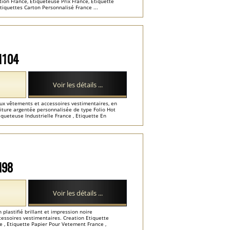
tion France, Etiqueteuse Prix France, Etiquette
tiquettes Carton Personnalisé France ...
-M104
Voir les détails ...
ux vêtements et accessoires vestimentaires, en
riture argentée personnalisée de type Folio Hot
ueteuse Industrielle France , Etiquette En
M98
Voir les détails ...
lastifié brillant et impression noire
essoires vestimentaires. Creation Etiquette
e , Etiquette Papier Pour Vetement France ,