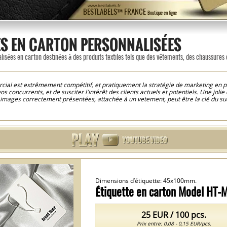
www.bestlabels.fr
BESTLABELS™ FRANCE
Boutique en ligne
ES EN CARTON PERSONNALISÉES
lisées en carton destinées à des produits textiles tels que des vêtements, des chaussures 
l est extrêmement compétitif, et pratiquement la stratégie de marketing en parti
s concurrents, et de susciter l'intérêt des clients actuels et potentiels. Une jol
 images correctement présentées, attachée à un vetement, peut être la clé du su
accentuer certainement leur valeur devant le client final. Notre société en qualité
 et professionnels pour la création d' étiquettes vêtements pas cher, en quantit
ssi etiquette papier qui peuvent être personnalisées très simplement et rapidem
taillées sur la conception, les dimensions, les matériaux utilisés dans le proces
vez personnaliser différents modèles d' étiquettes imprimées en carton pour l’ é
nsérer votre propre logo, Marque ou nom et prénom, sélectionner différentes polices 
ssi, pour une transparence maximale sur la page du produit vous trouverez les pri
en de plus facile! Vous savez dès le début quels sont les coûts pour personnaliser
 quelques étapes simples!
Dimensions d’étiquette: 45x100mm.
Étiquette en carton Model HT
25 EUR / 100 pcs.
Prix entre: 0,08 - 0,15 EUR/pcs.