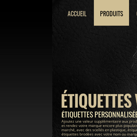
ACCUEIL
PRODUITS
ÉTIQUETTES
ÉTIQUETTES PERSONNALIS
Ajoutez une valeur supplémentaire aux prod
et rendez votre marque encore plus populair
marché, avec des scellés en plastique, étiqu
étiquettes brodées avec votre nom ou marque