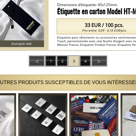
Dimensions d’étiquette: 45x125mm.
Étiquette en carton Model HT
33 EUR / 100 pcs.
Prix entre: 0,09 - 0,18 EUR/pcs.
Etiquette pour vêtements ou accessoires vestimentair
Touch, personnalisée avec une feuille d'argent avec l
Exemple réel
Mesure France, Etiquette Produit France, Etiquette Pe
Personnalisée France , Etiquette Cartonnees Personnal
◁
1
2
3
4
▷
UTRES PRODUITS SUSCEPTIBLES DE VOUS INTÉRESSE