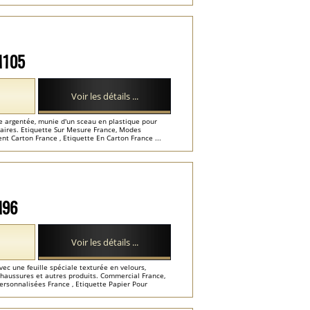
-M105
Voir les détails ...
re argentée, munie d'un sceau en plastique pour
aires. Etiquette Sur Mesure France, Modes
nt Carton France , Etiquette En Carton France ...
M96
Voir les détails ...
ec une feuille spéciale texturée en velours,
haussures et autres produits. Commercial France,
ersonnalisées France , Etiquette Papier Pour