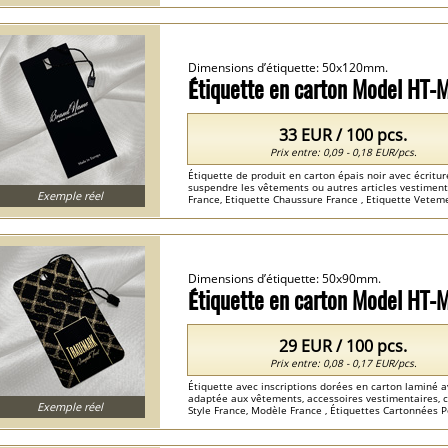
Etiquette Cartonnees Personnalisees France ...
Dimensions d’étiquette: 50x120mm.
Étiquette en carton Model HT
33 EUR / 100 pcs.
Prix entre: 0,09 - 0,18 EUR/pcs.
Étiquette de produit en carton épais noir avec écritu
suspendre les vêtements ou autres articles vestiment
Exemple réel
France, Etiquette Chaussure France , Etiquette Veteme
Dimensions d’étiquette: 50x90mm.
Étiquette en carton Model HT-
29 EUR / 100 pcs.
Prix entre: 0,08 - 0,17 EUR/pcs.
Étiquette avec inscriptions dorées en carton laminé av
adaptée aux vêtements, accessoires vestimentaires, c
Exemple réel
Style France, Modèle France , Étiquettes Cartonnées P
Vetement France ...