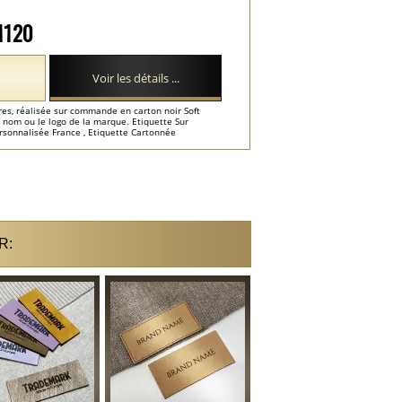
-M120
Voir les détails ...
es, réalisée sur commande en carton noir Soft
e nom ou le logo de la marque. Etiquette Sur
rsonnalisée France , Etiquette Cartonnée
isees France ...
R: