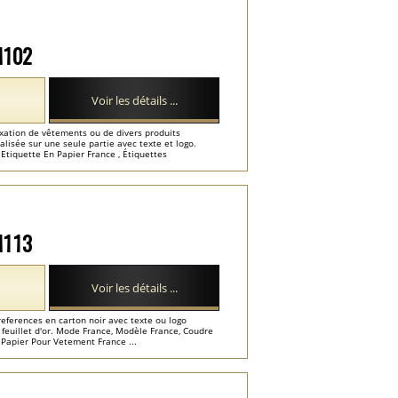
-M102
Voir les détails ...
ixation de vêtements ou de divers produits
nalisée sur une seule partie avec texte et logo.
Etiquette En Papier France , Étiquettes
-M113
Voir les détails ...
references en carton noir avec texte ou logo
feuillet d'or. Mode France, Modèle France, Coudre
 Papier Pour Vetement France ...