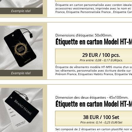
Étiquette en carton personnalisée avec cordon ideale
accessoires vestimentaires, imprimée avec le nom et
Exemple réel
France, Etiquette Personnalisée France , Etiquette C
Personnalisée France ...
Dimensions d’étiquette: 50x90mm.
Étiquette en carton Model HT-
29 EUR / 100 pcs.
Prix entre: 0,08 - 0,17 EUR/pcs.
Étiquette de vêtements modèle HT-M95 munie d'un sc
les vêtements, personnalisée avec écriture dorée sur 
Exemple réel
Prénom France, Etiquettes Habits France, Etiquette Ve
Etiquette Cartonnée Personnalisée France ...
Dimension des deux étiquettes - 45x100mm.
Étiquette en carton Model HT
38 EUR / 100 Set
Prix entre: 0,14 - 0,25 EUR/Set
Set composé de 2 étiquettes en carton plastifié noir e