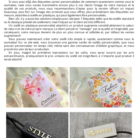
Si vous avez déjà des étiquettes carton personnalisées de vetement exactement comme vous le
souhaitez, mais vous voulez transmettre encore plus à vos clients l'image de votre marque et la
qualité de vos produits, nous vous recommandons d'opter pour la version offrant un impact
beaucoup plus fort sur l'image des produits que vous offrez, plus précisément des étiquettes sur
mesure, attachées à scellés en plastique, qui peut également être personnalisés.
Bien sûr, il y a aussi des solutions simples pour attraper l’ étiquette, telles que les scellés standard
ou le classique pistolet de scellement, mais l’impact sur le client est très différent.
Un scellé en plastique personnalisé attaché à un produit augmente considérablement la valeur
de celui-ci et de votre propre marque. Le client perçoit ce "message" par la qualité et l'originalité, par
conséquent, votre marque devient de plus en plus connue et sollicitée et, par défaut les ventes
augmentent!
Vous pouvez maintenant créer votre scellé très simple si rapide, exactement comme vous le
souhaitez! Sur ce site web, vous trouverez une gamme variée de scellés personnalisés, que vous
pouvez personnaliser en temps réel, même sans des connaissances d'édition graphique, et nous
prendrons soin de leur production.
En plus, malgré les premières impressions sur les coûts, vous serez surpris par les prix
extraordinaires, pratiquement le prix unitaire du scellé est insignifiant, à n'importe quel produit il
serait attaché!