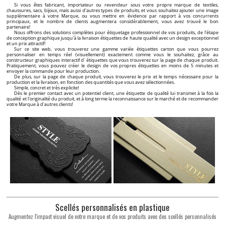
Si vous êtes fabricant, importateur ou revendeur sous votre propre marque de textiles,
chaussures, sacs, bijoux, mais aussi d'autres types de produits, et vous souhaitez ajouter une image
supplémentaire à votre Marque, ou vous mettre en évidence par rapport à vos concurrents
principaux, et le nombre de clients augmentera considérablement, vous avez trouvé le bon
partenaire!
Nous offrons des solutions complètes pour étiquetage professionnel de vos produits, de l'étape
de conception graphique jusqu'à la livraison étiquettes de haute qualité avec un design exceptionnel
et un prix attractif!
Sur ce site web, vous trouverez une gamme variée étiquettes carton que vous pourrez
personnaliser en temps réel (visuellement) exactement comme vous le souhaitez, grâce au
constructeur graphiques interactif d' étiquettes que vous trouverez sur la page de chaque produit.
Pratiquement, vous pouvez créer le design de vos propres étiquettes en moins de 5 minutes et
envoyer la commande pour leur production.
De plus, sur la page de chaque produit, vous trouverez le prix et le temps nécessaire pour la
production et la livraison, en fonction des quantités que vous avez sélectionnées.
Simple, concret et très explicite!
Dès le premier contact avec un potentiel client, une étiquette de qualité lui transmet à la fois la
qualité et l'originalité du produit, et à long terme la reconnaissance sur le marché et de recommander
votre Marque à d'autres clients!
Scellés personnalisés en plastique
Augmentez l'impact visuel de votre marque et de vos produits avec des scellés personnalisés