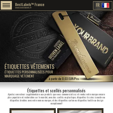
BestLabels™ France
FR
www.bestlabels.fr
ÉTIQUETTES VÊTEMENTS
ÉTIQUETTES PERSONNALISÉES POUR
MARQUAGE VETEMENT
...à partir de 0,03 EUR/Pcs.
Étiquettes et scellés personnalisés
Ajoutez une valeur supplémentaire aux produits que vous commercialisez et rendez votre marque encore
plus populaire et recherchée sur le marché, avec des scellés en plastique, étiquettes tissées à coudre ou
étiquettes brodées avec votre nom ou marque, et des étiquettes carton ou étiquettes textile au design
exceptionnel!