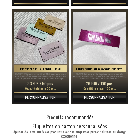
Étiquette en simili cuir Model EP-M132
Etiquette textile imprimée Standard Style Model TL-M67
EP-M132 Étiquettes en similicuir fabriquées sur mesure
TL-M67 Étiquette textile imprimée sur satin modèle
pour vêtements et accessoires vestimentaires Modèle EP-
Standard Style TL-M67, idéale pour les produits textiles,
M132, personnalisées avec logo ou nom de marque.
vêtements, accessoires du vêtement et plus.
33 EUR / 50 pcs.
26 EUR / 100 pcs.
Quantité minimum: 50 pcs.
Quantité minimum: 100 pcs.
PERSONNALISATION
PERSONNALISATION
Produits recommandés
Etiquettes en carton personnalisées
Ajoutez de la valeur à vos produits avec des étiquettes personnalisées au design
exceptionnel!