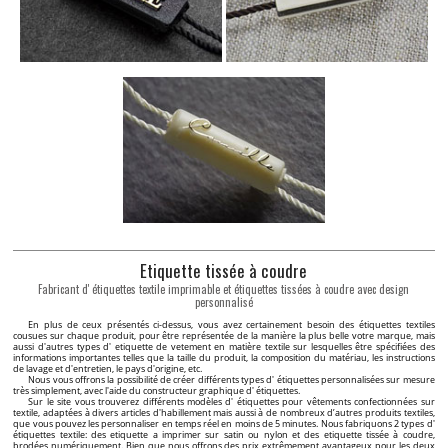
Etiquette tissée à coudre
Fabricant d' étiquettes textile imprimable et étiquettes tissées à coudre avec design
personnalisé
En plus de ceux présentés ci-dessus, vous avez certainement besoin des étiquettes textiles
cousues sur chaque produit, pour être représentée de la manière la plus belle votre marque, mais
aussi d'autres types d' etiquette de vetement en matière textile sur lesquelles être spécifiées des
informations importantes telles que la taille du produit, la composition du matériau, les instructions
de lavage et d'entretien, le pays d'origine, etc.
Nous vous offrons la possibilité de créer différents types d' étiquettes personnalisées sur mesure
très simplement, avec l'aide du constructeur graphique d' étiquettes.
Sur le site vous trouverez différents modèles d' étiquettes pour vêtements confectionnées sur
textile, adaptées à divers articles d'habillement mais aussi à de nombreux d’autres produits textiles,
que vous pouvez les personnaliser en temps réel en moins de 5 minutes. Nous fabriquons 2 types d'
étiquettes textile: des etiquette a imprimer sur satin ou nylon et des etiquette tissée à coudre,
brodées numériquement. Bien que nous offrons des prix extrêmement avantageux pour les deux